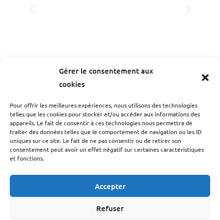
Calendrier des représentations
Gérer le consentement aux
cookies
There are no events.
There are no events.
Pour offrir les meilleures expériences, nous utilisons des technologies
telles que les cookies pour stocker et/ou accéder aux informations des
appareils. Le fait de consentir à ces technologies nous permettra de
traiter des données telles que le comportement de navigation ou les ID
There are no events.
There are no events.
uniques sur ce site. Le fait de ne pas consentir ou de retirer son
consentement peut avoir un effet négatif sur certaines caractéristiques
et fonctions.
Accepter
Refuser