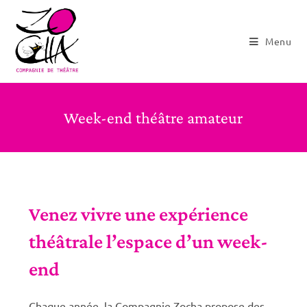
Menu
Week-end théâtre amateur
Venez vivre une expérience
théâtrale l’espace d’un week-
end
Chaque année, la Compagnie Zocha propose des