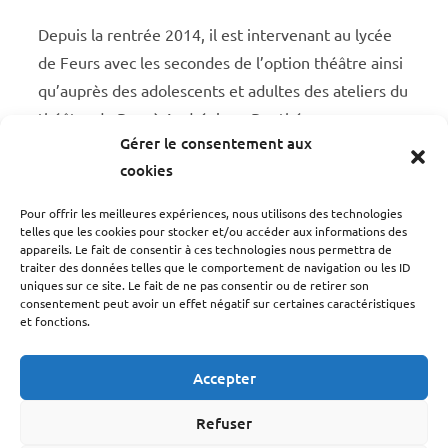
Depuis la rentrée 2014, il est intervenant au lycée
de Feurs avec les secondes de l’option théâtre ainsi
qu’auprès des adolescents et adultes des ateliers du
théâtre du Parc à Andrézieux-Bouthéon.
Gérer le consentement aux
cookies
Rentrée 2015, intervenant au collège du Puits de la
Pour offrir les meilleures expériences, nous utilisons des technologies
telles que les cookies pour stocker et/ou accéder aux informations des
Loire. À partir de la rentrée 2016, intervenant d’un
appareils. Le fait de consentir à ces technologies nous permettra de
traiter des données telles que le comportement de navigation ou les ID
nouvel atelier enfant à la Comédie de Saint-Etienne
uniques sur ce site. Le fait de ne pas consentir ou de retirer son
ainsi qu’au lycée Horizons à Chazelle sur Lyon.
consentement peut avoir un effet négatif sur certaines caractéristiques
et fonctions.
Rentrée 2017, option théâtre (1ères) Claude Lebois
à Saint-Chamond
Accepter
Refuser