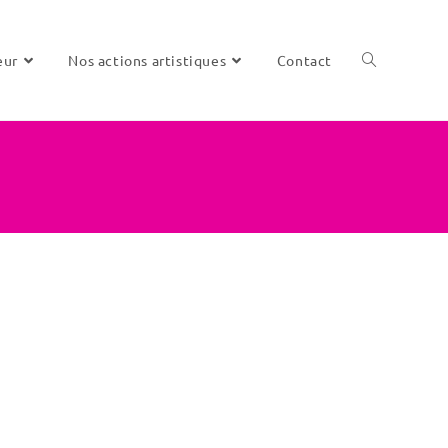
eur
Nos actions artistiques
Contact
Toggle
website
search