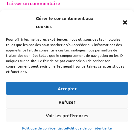
Laisser un commentaire
Vous devez être
connecté
pour publier un commentaire.
Gérer le consentement aux
cookies
Rechercher
Pour offrir les meilleures expériences, nous utilisons des technologies
telles que les cookies pour stocker et/ou accéder aux informations des
RECHERCHER
appareils. Le fait de consentir à ces technologies nous permettra de
traiter des données telles que le comportement de navigation ou les ID
uniques sur ce site. Le fait de ne pas consentir ou de retirer son
consentement peut avoir un effet négatif sur certaines caractéristiques
Prochains événements
et fonctions.
Accepter
Il n’y a actuellement aucun évènement.
Refuser
Voir les préférences
Politique de confidentialité
Politique de confidentialité
© Compagnie Zocha -
Politique de confidentialité
-
Mentions légales