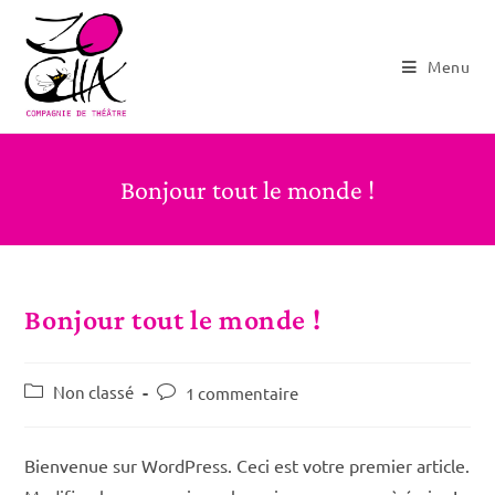
Skip
to
Menu
content
Bonjour tout le monde !
Bonjour tout le monde !
Post
Non classé
Commentaires
1 commentaire
category:
de
la
publication :
Bienvenue sur WordPress. Ceci est votre premier article.