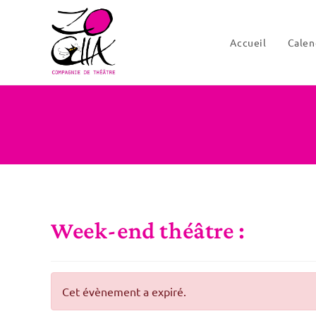
Skip
to
Accueil
Calen
content
Week-end théâtre :
Cet évènement a expiré.