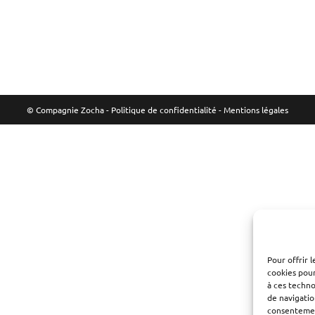
© Compagnie Zocha -
Politique de confidentialité
-
Mentions légales
Pour offrir 
cookies pour
à ces techn
de navigatio
consentement