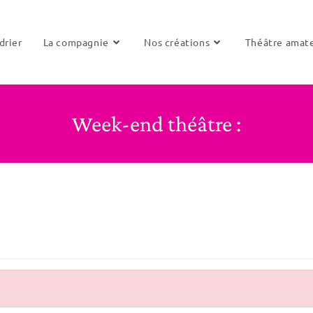
drier
La compagnie
Nos créations
Théâtre amat
Week-end théâtre :